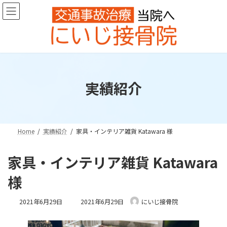
コ
ナ
ン
ビ
テ
ゲ
ン
ー
ツ
シ
へ
ョ
ス
ン
キ
に
実績紹介
ッ
移
プ
動
Home
実績紹介
家具・インテリア雑貨 Katawara 様
家具・インテリア雑貨 Katawara
様
最
2021年6月29日
2021年6月29日
にいじ接骨院
終
更