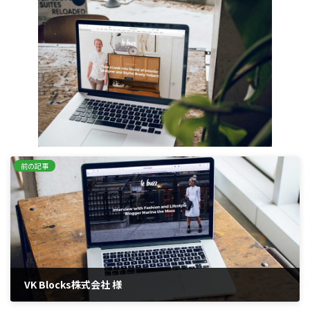
新
日
時
:
前の記事
VK Blocks株式会社 様