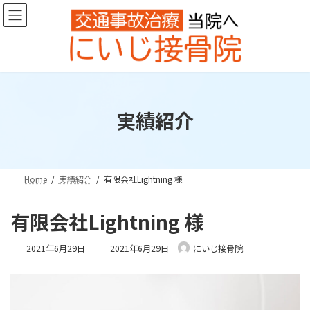
コ
ナ
ン
ビ
テ
ゲ
ン
ー
ツ
シ
へ
ョ
ス
ン
キ
に
実績紹介
ッ
移
プ
動
Home
実績紹介
有限会社Lightning 様
有限会社Lightning 様
最
2021年6月29日
2021年6月29日
にいじ接骨院
終
更
新
日
時