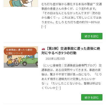
むち打ち症が後から悪化する本当の理由** 交通
事故の患者さんの多くが、こう言われます。
「その日はなんともなかったんですが…次の日
から痛くて…」 これは決して珍しいことではあ
りません。むしろ むち打ち症の約70〜80％は
[…]
続きを読む
【第1弾】交通事故に遭った直後に絶
交通事故に遭ったら最初
対にやるべき5つの行動
に読むシリーズ
2025年11月25日
（にいじ接骨院｜交通事故治療専門ブログ） 交
通事故は、ある日突然やってきます。事故の直
後は、驚きや不安で頭が真っ白になり、 「とり
あえず相手と連絡先だけ交換したらいいか
な…」「たいしたことないから、警察は呼ばな
くていいか […]
続きを読む