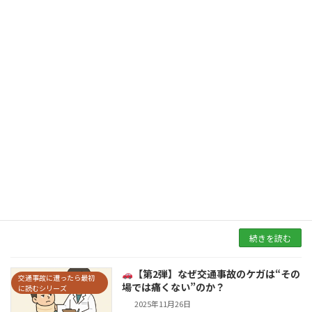
ない人」がはっきり分かれる症状 です。 にいじ
接骨院（佐賀市大和町）では、開院16年で400
名以上のむち打ち患者さんを施術して […]
続きを読む
【第3弾】整形外科と接骨院はどっち
交通事故に遭ったら最初
に行くべき？
に読むシリーズ
2025年11月27日
交通事故後の正しい通院の流れを徹底解説 交通
事故に遭った患者さんから、最も多い質問がこ
れです。 「整形外科と接骨院は、どちらに行け
ばいいんですか？」 結論から言うと—— ✔
「両方行く」のがベスト です。 （※併院は認め
[…]
続きを読む
【第2弾】なぜ交通事故のケガは“その
交通事故に遭ったら最初
場では痛くない”のか？
に読むシリーズ
2025年11月26日