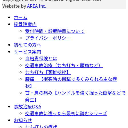
Website by
AREA Inc.
ホーム
接骨院案内
受付時間・診療時間について
プライバシーポリシー
初めての方へ
サービス案内
自賠責保険とは
交通事故治療（むち打ち・腰痛など）
むち打ち【頚椎捻挫】
腰痛 【衝突時の衝撃で多くみられる主な症
状】
首・肩の痛み【ハンドルを強く握った衝撃などで
発生】
事故治療Q&A
交通事故に遭ったら最初に読むシリーズ
お知らせ
むち打ちの症状