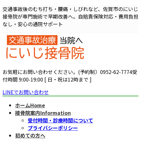
コ
ナ
交通事故後のむち打ち・腰痛・しびれなど、佐賀市のにいじ
ン
ビ
接骨院が専門施術で早期改善へ。自賠責保険対応・費用負担
テ
ゲ
なし・安心の通院サポート
ン
ー
ツ
シ
へ
ョ
ス
ン
キ
に
ッ
移
お気軽にお問い合わせください。(予約制）
0952-62-7774
受
プ
動
付時間 9:00-19:00 [ 日・祝は12時まで ]
LINEでお問い合わせ
ホーム
Home
接骨院案内
Information
受付時間・診療時間について
プライバシーポリシー
初めての方へ