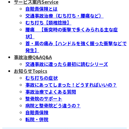
サービス案内
Service
自賠責保険とは
交通事故治療（むち打ち・腰痛など）
むち打ち【頚椎捻挫】
腰痛 【衝突時の衝撃で多くみられる主な症
状】
首・肩の痛み【ハンドルを強く握った衝撃などで
発生】
事故治療Q&A
Q&A
交通事故に遭ったら最初に読むシリーズ
お知らせ
Topics
むち打ちの症状
事故にあってしまった！どうすればいいの？
事故治療でよくある質問
整骨院のサポート
病院と整骨院どう違うの？
自賠責保険
転院・併院