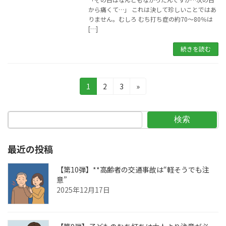
から痛くて…」 これは決して珍しいことではあ
りません。むしろ むち打ち症の約70〜80％は
[…]
続きを読む
投
固
固
固
1
2
3
»
定
定
定
稿
ペ
ペ
ペ
の
ー
ー
ー
検索
ジ
ジ
ジ
ペ
最近の投稿
ー
ジ
【第10弾】**高齢者の交通事故は“軽そうでも注
意”
送
2025年12月17日
り