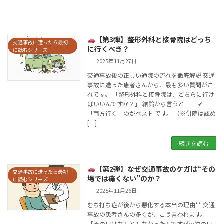
続きを読む
【第3弾】整形外科と接骨院はどっち
交通事故に遭ったら最初
に行くべき？
に読むシリーズ
2025年11月27日
交通事故後の正しい通院の流れを徹底解説 交通
事故に遭った患者さんから、最も多い質問がこ
れです。 「整形外科と接骨院は、どちらに行け
ばいいんですか？」 結論から言うと—— ✔
「両方行く」のがベスト です。 （※併院は認め
[…]
続きを読む
【第2弾】なぜ交通事故のケガは“その
交通事故に遭ったら最初
場では痛くない”のか？
に読むシリーズ
2025年11月26日
むち打ち症が後から悪化する本当の理由** 交通
事故の患者さんの多くが、こう言われます。
「その日はなんともなかったんですが…次の日