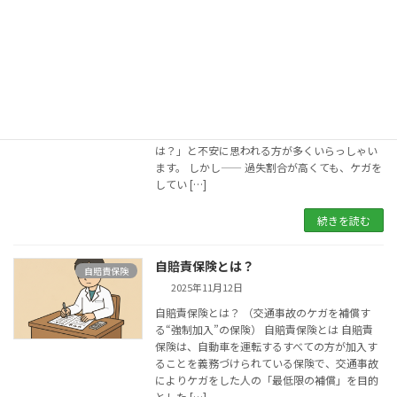
続きを読む
過失割合が高いけど治療したい
自賠責保険
2025年11月12日
（ご自身に過失があっても、むち打ち・ケガの
治療は可能です） 交通事故に遭われた際、「自
分の過失割合が高いから治療はできないので
は？」と不安に思われる方が多くいらっしゃい
ます。 しかし—— 過失割合が高くても、ケガを
してい […]
続きを読む
自賠責保険とは？
自賠責保険
2025年11月12日
自賠責保険とは？ （交通事故のケガを補償す
る“強制加入”の保険） 自賠責保険とは 自賠責
保険は、自動車を運転するすべての方が加入す
ることを義務づけられている保険で、交通事故
によりケガをした人の「最低限の補償」を目的
とした […]