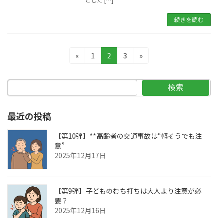
続きを読む
投
固
固
固
«
1
2
3
»
定
定
定
稿
ペ
ペ
ペ
の
ー
ー
ー
検索
ジ
ジ
ジ
ペ
最近の投稿
ー
ジ
【第10弾】**高齢者の交通事故は“軽そうでも注
意”
送
2025年12月17日
り
【第9弾】子どものむち打ちは大人より注意が必
要？
2025年12月16日